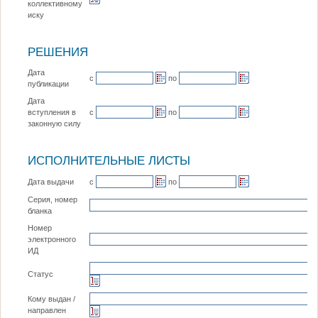
коллективному
иску
РЕШЕНИЯ
Дата
с
по
публикации
Дата
с
по
вступления в
законную силу
ИСПОЛНИТЕЛЬНЫЕ ЛИСТЫ
с
по
Дата выдачи
Серия, номер
бланка
Номер
электронного
ИД
Статус
Кому выдан /
направлен