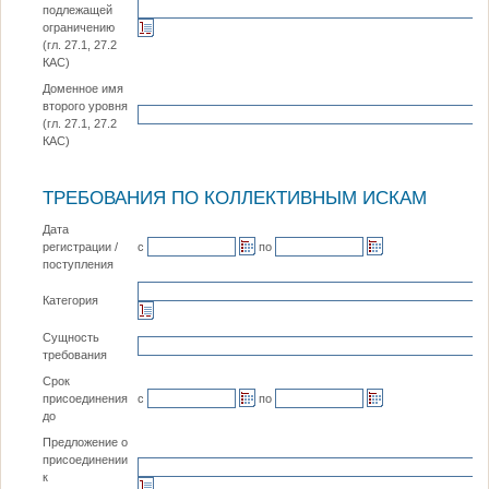
подлежащей
ограничению
(гл. 27.1, 27.2
КАС)
Доменное имя
второго уровня
(гл. 27.1, 27.2
КАС)
ТРЕБОВАНИЯ ПО КОЛЛЕКТИВНЫМ ИСКАМ
Дата
с
по
регистрации /
поступления
Категория
Сущность
требования
Срок
с
по
присоединения
до
Предложение о
присоединении
к